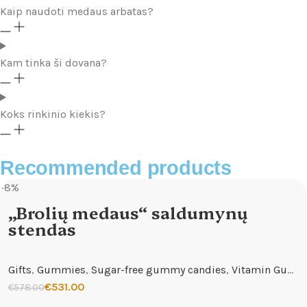
Kaip naudoti medaus arbatas?
Kam tinka ši dovana?
Koks rinkinio kiekis?
Recommended products
-8%
„Brolių medaus“ saldumynų
stendas
Gifts
,
Gummies
,
Sugar-free gummy candies
,
Vitamin Gummies
€
531.00
€
578.00