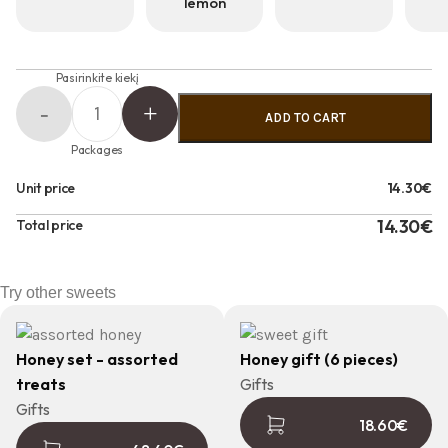
lemon
Pasirinkite kiekį
ADD TO CART
Packages
Unit price
14.30€
14.30€
Total price
Try other sweets
Honey set - assorted
Honey gift (6 pieces)
treats
Gifts
Gifts
18.60
€