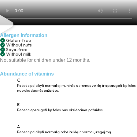
Allergen information
Gluten-free
Without nuts
Soya-free
Without milk
Not suitable for children under 12 months.
Abundance of vitamins
C
Padeda palaikyti normalią imuninės sistemos veiklą ir apsaugoti ląsteles
nuo oksidacinės pažaidos.
E
Padeda apsaugoti ląsteles nuo oksidacinės pažaidos.
A
Padeda palaikyti normalią odos būklę ir normalų regėjimą.