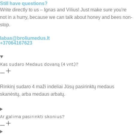
Still have questions?
Write directly to us – Ignas and Vilius! Just make sure you're
not in a hurry, because we can talk about honey and bees non-
stop.
labas@broliumedus.lt
+37064167623
Kas sudaro Medaus dovaną (4 vnt.)?
Rinkinį sudaro 4 maži indeliai Jūsų pasirinktų medaus
skanėstų, arba medaus arbatų.
Ar galima pasirinkti skonius?