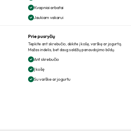
Kvapniai arbatai
Jaukiam vakarui
Prie pusryčių
Tepkite ant skrebučio, dėkite į košę, varškę ar jogurtą.
Mažas indelis, bet daug saldžių panaudojimo būdų.
Ant skrebučio
Į košę
Su varške ar jogurtu