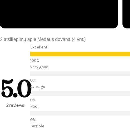
2 atsiliepimų apie Medaus dovana (4 vnt.)
Excellent
Very good
5.0
Average
2 reviews
Poor
Terrible