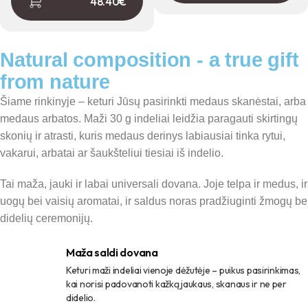
48.40
€
Natural composition - a true gift
from nature
Šiame rinkinyje – keturi Jūsų pasirinkti medaus skanėstai, arba
medaus arbatos. Maži 30 g indeliai leidžia paragauti skirtingų
skonių ir atrasti, kuris medaus derinys labiausiai tinka rytui,
vakarui, arbatai ar šaukšteliui tiesiai iš indelio.
Tai maža, jauki ir labai universali dovana. Joje telpa ir medus, ir
uogų bei vaisių aromatai, ir saldus noras pradžiuginti žmogų be
didelių ceremonijų.
Maža saldi dovana
Keturi maži indeliai vienoje dėžutėje – puikus pasirinkimas,
kai norisi padovanoti kažką jaukaus, skanaus ir ne per
didelio.