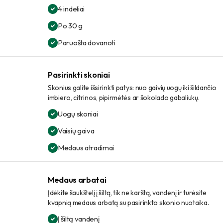
4 indeliai
Po 30 g
Paruošta dovanoti
Pasirinkti skoniai
Skonius galite išsirinkti patys: nuo gaivių uogų iki šildančio
imbiero, citrinos, pipirmėtės ar šokolado gabaliukų.
Uogų skoniai
Vaisių gaiva
Medaus atradimai
Medaus arbatai
Įdėkite šaukštelį į šiltą, tik ne karštą, vandenį ir turėsite
kvapnią medaus arbatą su pasirinkto skonio nuotaika.
Į šiltą vandenį