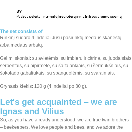
B9
Padeda palaikyti normalią kraujodarą ir mažinti pavargimo jausmą.
The set consists of
Rinkinį sudaro 4 indeliai Jūsų pasirinktų medaus skanėstų,
arba medaus arbatų.
Galimi skoniai: su avietėmis, su imbieru ir citrina, su juodaisiais
serbentais, su pipirmėte, su šaltalankiais, su šermukšniais, su
šokolado gabaliukais, su spanguolėmis, su svarainiais.
Grynasis kiekis: 120 g (4 indeliai po 30 g).
Let's get acquainted – we are
Ignas and Vilius
So, as you have already understood, we are true twin brothers
– beekeepers. We love people and bees, and we adore the