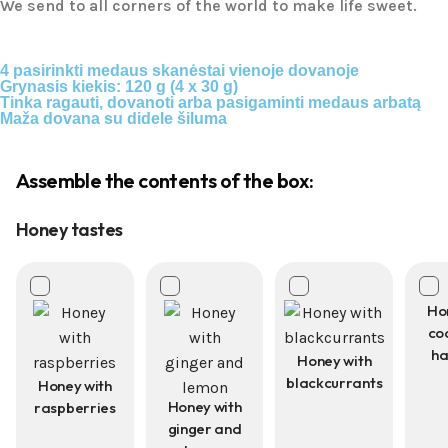
We send to all corners of the world to make life sweet.
4 pasirinkti medaus skanėstai vienoje dovanoje
Grynasis kiekis: 120 g (4 x 30 g)
Tinka ragauti, dovanoti arba pasigaminti medaus arbatą
Maža dovana su didele šiluma
Assemble the contents of the box:
Honey tastes
Ho
co
ha
Honey with
blackcurrants
Honey with
Honey with
raspberries
ginger and